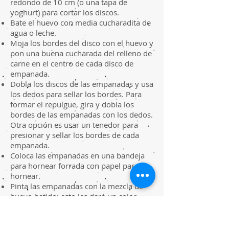
redondo de 10 cm (o una tapa de
yoghurt) para cortar los discos.
Bate el huevo con media cucharadita de
agua o leche.
Moja los bordes del disco con el huevo y
pon una buena cucharada del relleno de
carne en el centro de cada disco de
empanada.
Dobla los discos de las empanadas y usa
los dedos para sellar los bordes. Para
formar el repulgue, gira y dobla los
bordes de las empanadas con los dedos.
Otra opción es usar un tenedor para
presionar y sellar los bordes de cada
empanada.
Coloca las empanadas en una bandeja
para hornear forrada con papel para
hornear.
Pinta las empanadas con la mezcla de
huevo batido; esto les dará un color
dorado al hornearse. Hornea hasta que
estén doradas en la parte superior.
Sirva las empanadas calientes, solas o