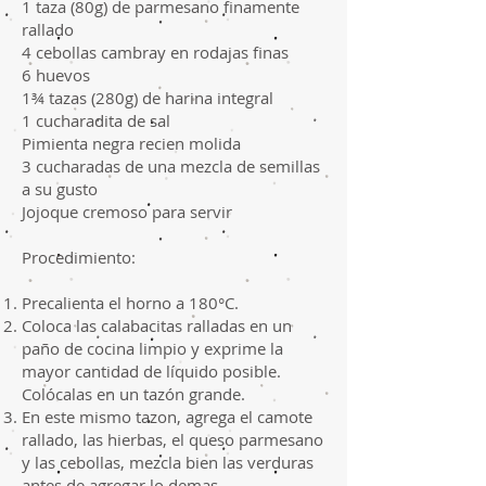
1 taza (80g) de parmesano finamente
rallado
4 cebollas cambray en rodajas finas
6 huevos
1¾ tazas (280g) de harina integral
1 cucharadita de sal
Pimienta negra recien molida
3 cucharadas de una mezcla de semillas
a su gusto
Jojoque cremoso para servir
Procedimiento:
Precalienta el horno a 180°C.
Coloca las calabacitas ralladas en un
paño de cocina limpio y exprime la
mayor cantidad de líquido posible.
Colócalas en un tazón grande.
En este mismo tazon, agrega el camote
rallado, las hierbas, el queso parmesano
y las cebollas, mezcla bien las verduras
antes de agregar lo demas.