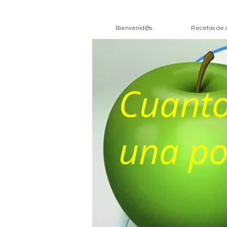
Bienvenid@s
Recetas de 
Cuanto
una po