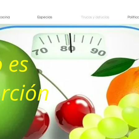
cocina
Especias
Trucos y astucias
Políti
 es
rción