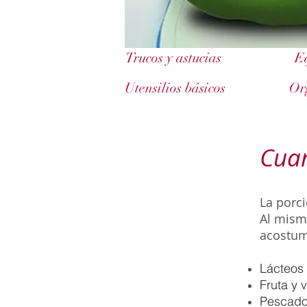
Trucos y astucias
E
Utensilios básicos
Or
Cuan
La porc
Al mism
acostum
Lácteos 
Fruta y 
Pescado