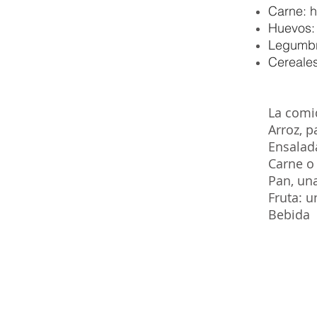
Carne: h
Huevos:
Legumbre
Cereales
La comi
Arroz, p
Ensalad
Carne o
Pan, un
Fruta: u
Bebida