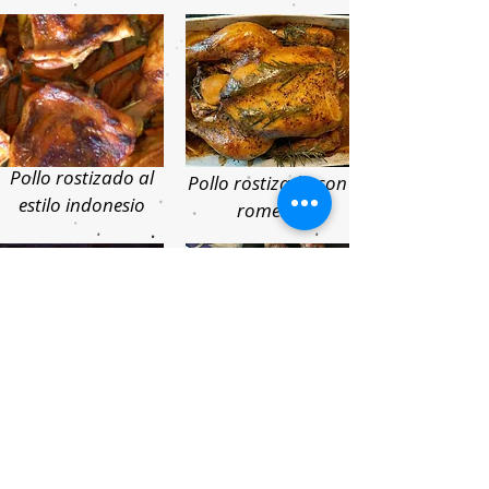
Pollo rostizado al
Pollo rostizado con
estilo indonesio
romero
Pollo rostizado peruano
Pollo rostizado, salsa
con salsa picante de
cremosa con ajo y
cilantro
pimienta verde